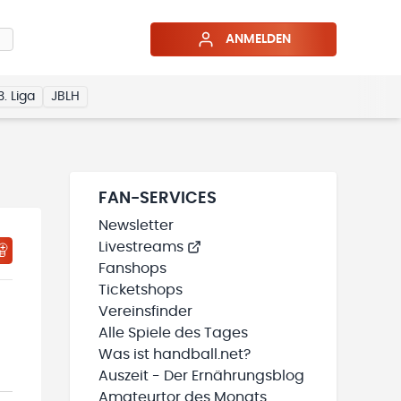
ANMELDEN
3. Liga
JBLH
FAN-SERVICES
Newsletter
Livestreams
HTIGUNGSSTATUS WIRD GELADEN
MEINE TEAMS“ HINZUFÜGEN
Fanshops
Ticketshops
Vereinsfinder
Alle Spiele des Tages
Was ist handball.net?
Auszeit - Der Ernährungsblog
Amateurtor des Monats