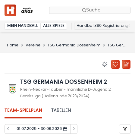
Suche
MEIN HANDBALL
ALLE SPIELE
Handball360 Registrierung
Home
Vereine
TSG Germania Dossenheim
TSG Germania Dossenheim 2
BENACHRICHTIG
ZU „MEINE
TSG GERMANIA DOSSENHEIM 2
Rhein-Neckar-Tauber - männliche D-Jugend 2.
Bezirksliga (Hallenrunde 2023/2024)
TEAM-SPIELPLAN
TABELLEN
01.07.2025 - 30.06.2026