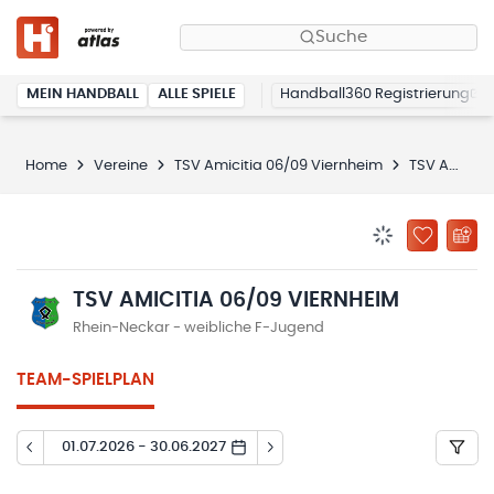
Suche
MEIN HANDBALL
ALLE SPIELE
Handball360 Registrierung
Home
Vereine
TSV Amicitia 06/09 Viernheim
TSV Amicitia 06/09 Viernheim
BENACHRICHTIG
ZU „MEINE
TSV AMICITIA 06/09 VIERNHEIM
Rhein-Neckar - weibliche F-Jugend
TEAM-SPIELPLAN
01.07.2026 - 30.06.2027