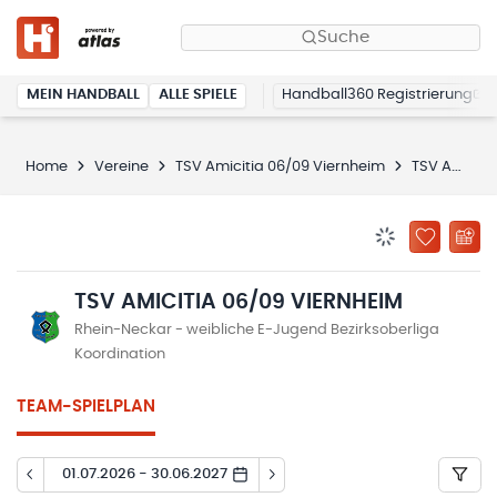
Suche
MEIN HANDBALL
ALLE SPIELE
Handball360 Registrierung
Home
Vereine
TSV Amicitia 06/09 Viernheim
TSV Amicitia 06/09 Viernheim
BENACHRICHTIG
ZU „MEINE
TSV AMICITIA 06/09 VIERNHEIM
Rhein-Neckar - weibliche E-Jugend Bezirksoberliga
Koordination
TEAM-SPIELPLAN
01.07.2026 - 30.06.2027