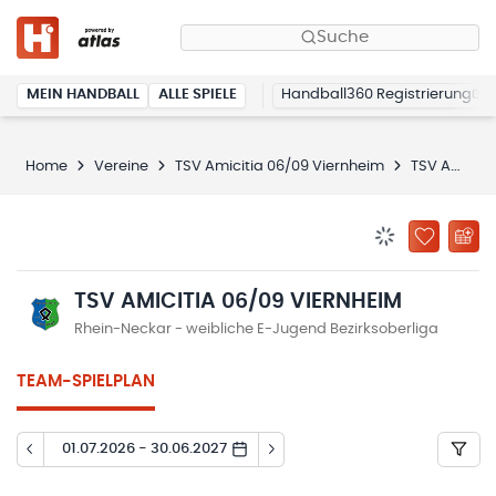
Suche
MEIN HANDBALL
ALLE SPIELE
Handball360 Registrierung
Home
Vereine
TSV Amicitia 06/09 Viernheim
TSV Amicitia 06/09 Viernheim
BENACHRICHTIG
ZU „MEINE
TSV AMICITIA 06/09 VIERNHEIM
Rhein-Neckar - weibliche E-Jugend Bezirksoberliga
TEAM-SPIELPLAN
01.07.2026 - 30.06.2027