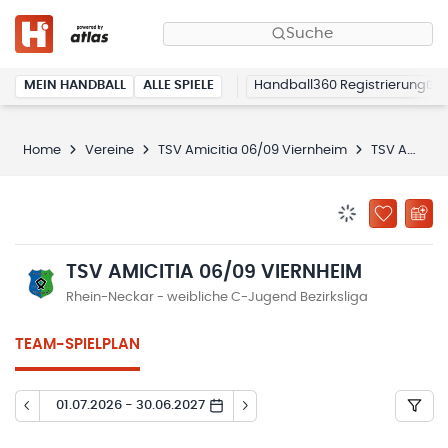
Suche
MEIN HANDBALL
ALLE SPIELE
Handball360 Registrierung
Home
Vereine
TSV Amicitia 06/09 Viernheim
TSV Amicitia 06/09 Viernheim
BENACHRICHTIG
ZU „MEINE
TSV AMICITIA 06/09 VIERNHEIM
Rhein-Neckar - weibliche C-Jugend Bezirksliga
TEAM-SPIELPLAN
01.07.2026 - 30.06.2027