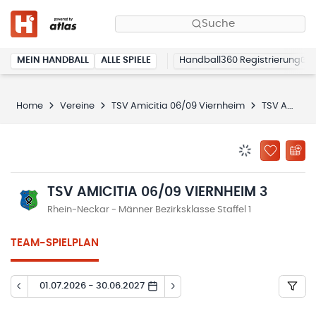
Suche
MEIN HANDBALL
ALLE SPIELE
Handball360 Registrierung
Home
Vereine
TSV Amicitia 06/09 Viernheim
TSV Amicitia 06/09 Viernheim 3
BENACHRICHTIG
ZU „MEINE
TSV AMICITIA 06/09 VIERNHEIM 3
Rhein-Neckar - Männer Bezirksklasse Staffel 1
TEAM-SPIELPLAN
01.07.2026 - 30.06.2027