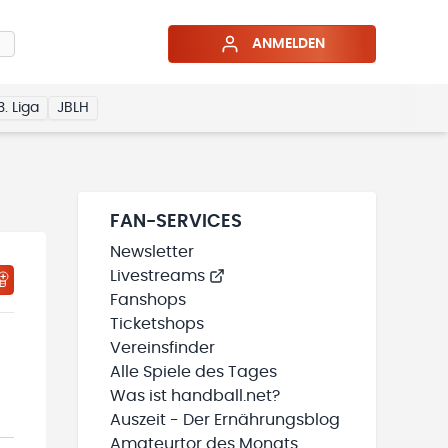
ANMELDEN
3. Liga
JBLH
FAN-SERVICES
Newsletter
Livestreams
HTIGUNGSSTATUS WIRD GELADEN
MEINE TEAMS“ HINZUFÜGEN
Fanshops
Ticketshops
Vereinsfinder
Alle Spiele des Tages
Was ist handball.net?
Auszeit - Der Ernährungsblog
Amateurtor des Monats