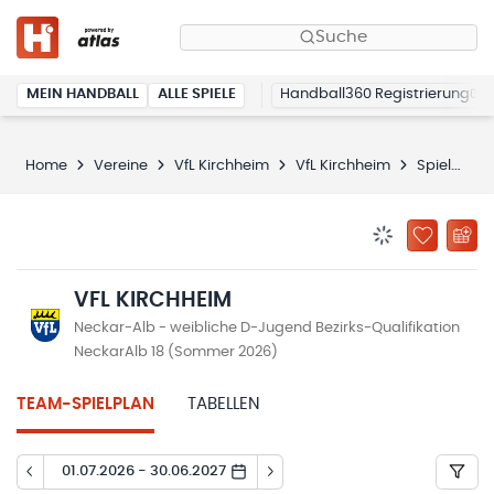
Suche
MEIN HANDBALL
ALLE SPIELE
Handball360 Registrierung
Home
Vereine
VfL Kirchheim
VfL Kirchheim
Spielplan
BENACHRICHTIG
ZU „MEINE
VFL KIRCHHEIM
Neckar-Alb - weibliche D-Jugend Bezirks-Qualifikation
NeckarAlb 18 (Sommer 2026)
TEAM-SPIELPLAN
TABELLEN
01.07.2026 - 30.06.2027