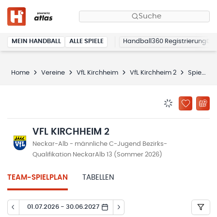
Suche
MEIN HANDBALL
ALLE SPIELE
Handball360 Registrierung
Home
Vereine
VfL Kirchheim
VfL Kirchheim 2
Spielplan
BENACHRICHTIG
ZU „MEINE
VFL KIRCHHEIM 2
Neckar-Alb - männliche C-Jugend Bezirks-
Qualifikation NeckarAlb 13 (Sommer 2026)
TEAM-SPIELPLAN
TABELLEN
01.07.2026 - 30.06.2027