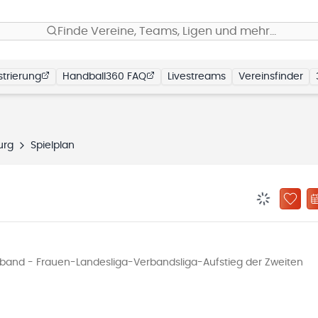
Finde Vereine, Teams, Ligen und mehr…
trierung
Handball360 FAQ
Livestreams
Vereinsfinder
burg
Spielplan
BENACHRIC
ZU „
and - Frauen-Landesliga-Verbandsliga-Aufstieg der Zweiten