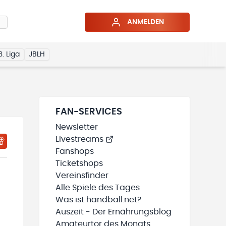
ANMELDEN
3. Liga
JBLH
FAN-SERVICES
Newsletter
Livestreams
HTIGUNGSSTATUS WIRD GELADEN
MEINE TEAMS“ HINZUFÜGEN
Fanshops
Ticketshops
Vereinsfinder
Alle Spiele des Tages
Was ist handball.net?
Auszeit - Der Ernährungsblog
Amateurtor des Monats