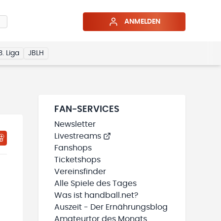
ANMELDEN
3. Liga
JBLH
FAN-SERVICES
Newsletter
Livestreams
HTIGUNGSSTATUS WIRD GELADEN
MEINE TEAMS“ HINZUFÜGEN
Fanshops
Ticketshops
Vereinsfinder
Alle Spiele des Tages
Was ist handball.net?
Auszeit - Der Ernährungsblog
Amateurtor des Monats