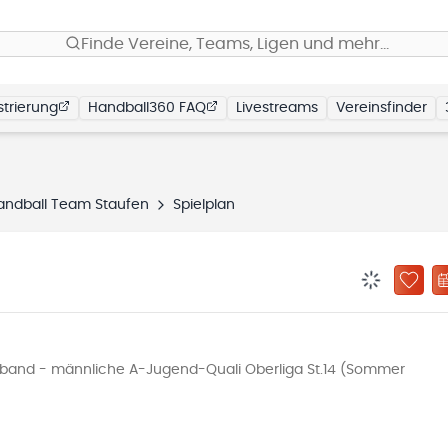
Finde Vereine, Teams, Ligen und mehr…
trierung
Handball360 FAQ
Livestreams
Vereinsfinder
andball Team Staufen
Spielplan
BENACHRIC
ZU „
and - männliche A-Jugend-Quali Oberliga St.14 (Sommer