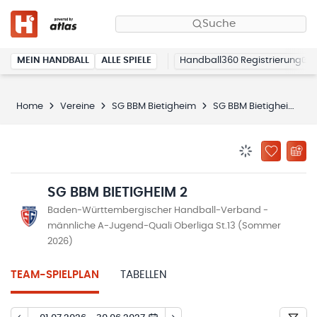
Suche
MEIN HANDBALL
ALLE SPIELE
Handball360 Registrierung
Home
Vereine
SG BBM Bietigheim
SG BBM Bietigheim 2
BENACHRICHTIG
ZU „MEINE
SG BBM BIETIGHEIM 2
Baden-Württembergischer Handball-Verband -
männliche A-Jugend-Quali Oberliga St.13 (Sommer
2026)
TEAM-SPIELPLAN
TABELLEN