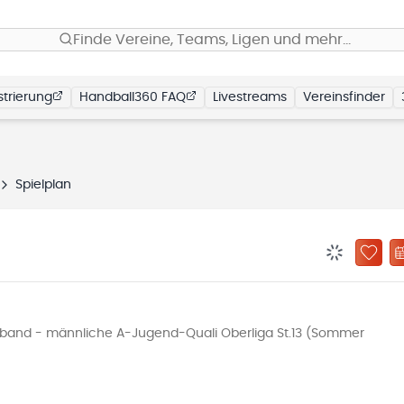
Finde Vereine, Teams, Ligen und mehr…
trierung
Handball360 FAQ
Livestreams
Vereinsfinder
Spielplan
BENACHRIC
ZU „
and - männliche A-Jugend-Quali Oberliga St.13 (Sommer