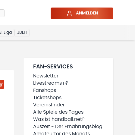
ANMELDEN
3. Liga
JBLH
FAN-SERVICES
Newsletter
Livestreams
HTIGUNGSSTATUS WIRD GELADEN
MEINE TEAMS“ HINZUFÜGEN
Fanshops
Ticketshops
Vereinsfinder
Alle Spiele des Tages
Was ist handball.net?
Auszeit - Der Ernährungsblog
Amateurtor des Monats