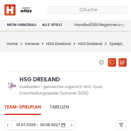
Suche
MEIN HANDBALL
ALLE SPIELE
Handball360 Registrierung
Home
Vereine
HSG Dreiland
HSG Dreiland
Spielplan
BENACHRICHTIG
ZU „MEINE
HSG DREILAND
Südbaden - gemischte Jugend D-BOL-Qual.
Entscheidungsspiele (Sommer 2026)
TEAM-SPIELPLAN
TABELLEN
01.07.2026 - 30.06.2027