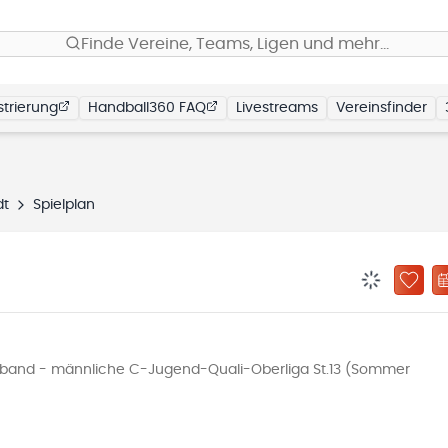
Finde Vereine, Teams, Ligen und mehr…
trierung
Handball360 FAQ
Livestreams
Vereinsfinder
dt
Spielplan
BENACHRIC
ZU „
band - männliche C-Jugend-Quali-Oberliga St.13 (Sommer