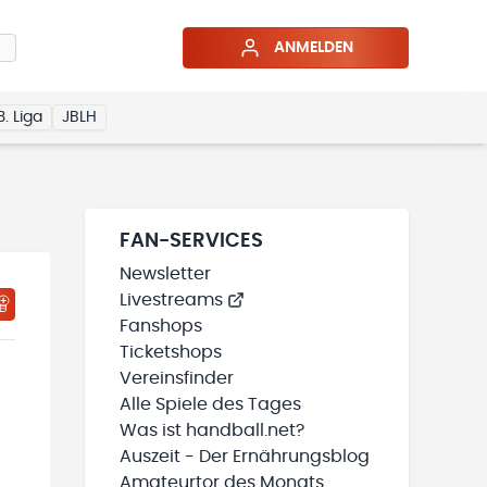
ANMELDEN
3. Liga
JBLH
FAN-SERVICES
Newsletter
Livestreams
HTIGUNGSSTATUS WIRD GELADEN
MEINE TEAMS“ HINZUFÜGEN
Fanshops
Ticketshops
Vereinsfinder
Alle Spiele des Tages
Was ist handball.net?
Auszeit - Der Ernährungsblog
Amateurtor des Monats