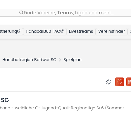
Finde Vereine, Teams, Ligen und mehr…
trierung
Handball360 FAQ
Livestreams
Vereinsfinder
Handballregion Bottwar SG
Spielplan
BENACHRIC
ZU „
 SG
and - weibliche C-Jugend-Quali-Regionalliga St.6 (Sommer