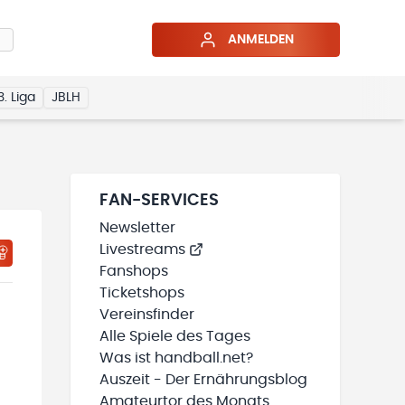
ANMELDEN
3. Liga
JBLH
FAN-SERVICES
Newsletter
Livestreams
HTIGUNGSSTATUS WIRD GELADEN
MEINE TEAMS“ HINZUFÜGEN
Fanshops
Ticketshops
Vereinsfinder
Alle Spiele des Tages
Was ist handball.net?
Auszeit - Der Ernährungsblog
Amateurtor des Monats