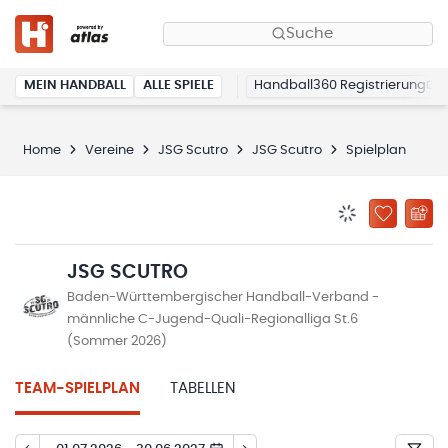
Suche
MEIN HANDBALL
ALLE SPIELE
Handball360 Registrierung
Home
Vereine
JSG Scutro
JSG Scutro
Spielplan
BENACHRICHTIG
ZU „MEINE
JSG SCUTRO
Baden-Württembergischer Handball-Verband -
männliche C-Jugend-Quali-Regionalliga St.6
(Sommer 2026)
TEAM-SPIELPLAN
TABELLEN