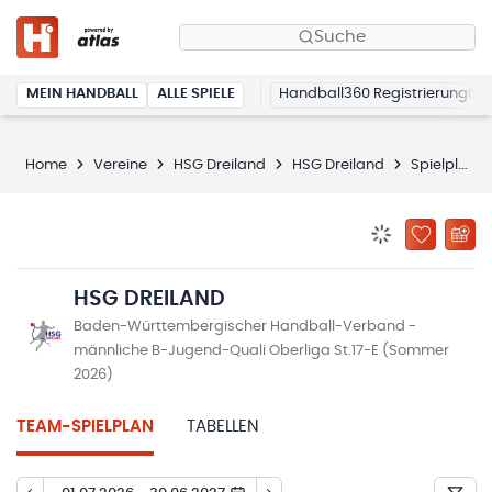
Suche
MEIN HANDBALL
ALLE SPIELE
Handball360 Registrierung
Home
Vereine
HSG Dreiland
HSG Dreiland
Spielplan
BENACHRICHTIG
ZU „MEINE
HSG DREILAND
Baden-Württembergischer Handball-Verband -
männliche B-Jugend-Quali Oberliga St.17-E (Sommer
2026)
TEAM-SPIELPLAN
TABELLEN