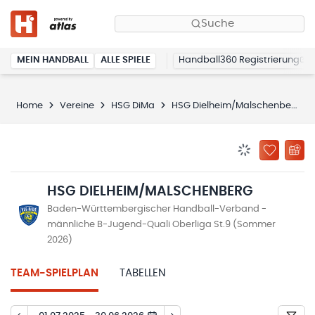
Suche
MEIN HANDBALL
ALLE SPIELE
Handball360 Registrierung
Home
Vereine
HSG DiMa
HSG Dielheim/Malschenberg
BENACHRICHTIG
ZU „MEINE
HSG DIELHEIM/MALSCHENBERG
Baden-Württembergischer Handball-Verband -
männliche B-Jugend-Quali Oberliga St.9 (Sommer
2026)
TEAM-SPIELPLAN
TABELLEN