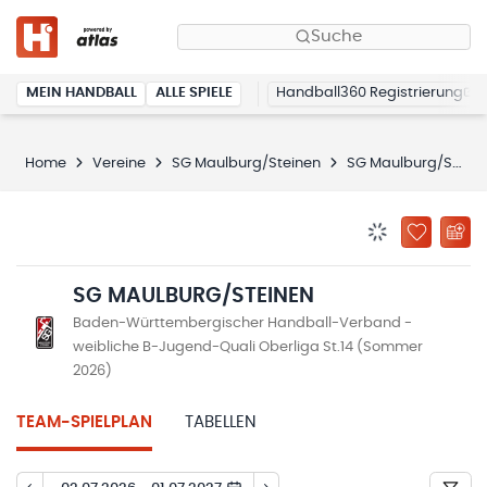
Suche
MEIN HANDBALL
ALLE SPIELE
Handball360 Registrierung
Home
Vereine
SG Maulburg/Steinen
SG Maulburg/Steinen
BENACHRICHTIG
ZU „MEINE
SG MAULBURG/STEINEN
Baden-Württembergischer Handball-Verband -
weibliche B-Jugend-Quali Oberliga St.14 (Sommer
2026)
TEAM-SPIELPLAN
TABELLEN