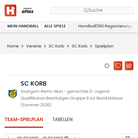
Suche
MEIN HANDBALL
ALLE SPIELE
Handball360 Registrierung
Home
Vereine
SC Korb
SC Korb
Spielplan
BENACHRICHTIG
ZU „MEINE
SC KORB
Stuttgart-Rems-Murr - gemischte D-Jugend
Qualifikation Bezirksligen Gruppe 9 zur Bezirksklasse
(Sommer 2026)
TEAM-SPIELPLAN
TABELLEN