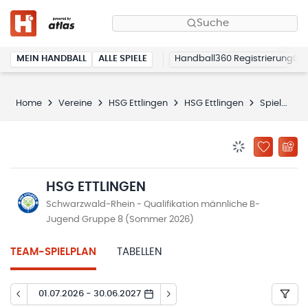
Suche
MEIN HANDBALL
ALLE SPIELE
Handball360 Registrierung
Home
Vereine
HSG Ettlingen
HSG Ettlingen
Spielplan
BENACHRICHTIG
ZU „MEINE
HSG ETTLINGEN
Schwarzwald-Rhein - Qualifikation männliche B-
Jugend Gruppe 8 (Sommer 2026)
TEAM-SPIELPLAN
TABELLEN
01.07.2026 - 30.06.2027