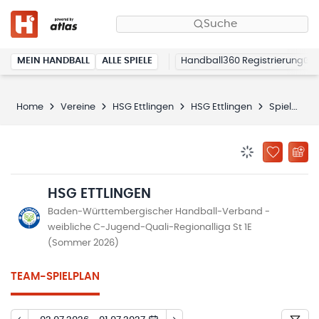
Suche
MEIN HANDBALL
ALLE SPIELE
Handball360 Registrierung
Home
Vereine
HSG Ettlingen
HSG Ettlingen
Spielplan
BENACHRICHTIG
ZU „MEINE
HSG ETTLINGEN
Baden-Württembergischer Handball-Verband -
weibliche C-Jugend-Quali-Regionalliga St 1E
(Sommer 2026)
TEAM-SPIELPLAN