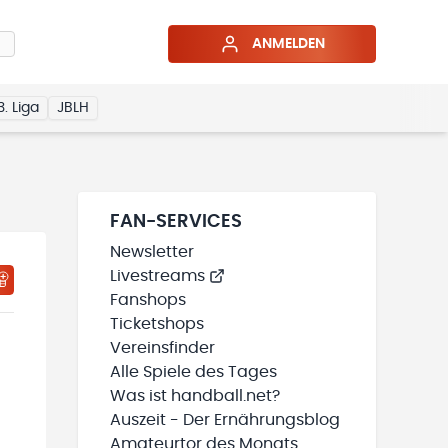
ANMELDEN
3. Liga
JBLH
FAN-SERVICES
Newsletter
Livestreams
HTIGUNGSSTATUS WIRD GELADEN
MEINE TEAMS“ HINZUFÜGEN
Fanshops
Ticketshops
Vereinsfinder
Alle Spiele des Tages
Was ist handball.net?
Auszeit - Der Ernährungsblog
Amateurtor des Monats