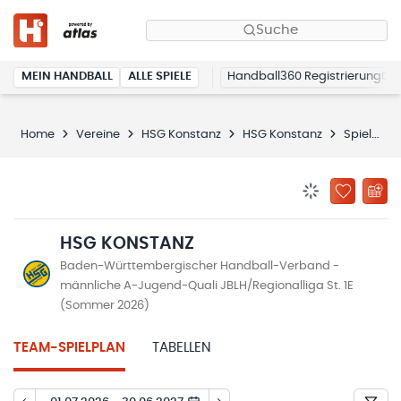
Suche
MEIN HANDBALL
ALLE SPIELE
Handball360 Registrierung
Home
Vereine
HSG Konstanz
HSG Konstanz
Spielplan
BENACHRICHTIG
ZU „MEINE
HSG KONSTANZ
Baden-Württembergischer Handball-Verband -
männliche A-Jugend-Quali JBLH/Regionalliga St. 1E
(Sommer 2026)
TEAM-SPIELPLAN
TABELLEN