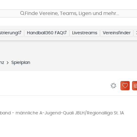
Finde Vereine, Teams, Ligen und mehr…
trierung
Handball360 FAQ
Livestreams
Vereinsfinder
nz
Spielplan
BENACHRIC
ZU „
and - männliche A-Jugend-Quali JBLH/Regionalliga St. 1A