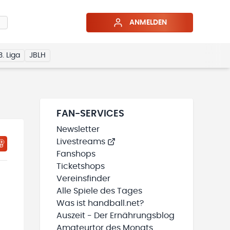
ANMELDEN
3. Liga
JBLH
FAN-SERVICES
Newsletter
Livestreams
HTIGUNGSSTATUS WIRD GELADEN
MEINE TEAMS“ HINZUFÜGEN
Fanshops
Ticketshops
Vereinsfinder
Alle Spiele des Tages
Was ist handball.net?
Auszeit - Der Ernährungsblog
Amateurtor des Monats