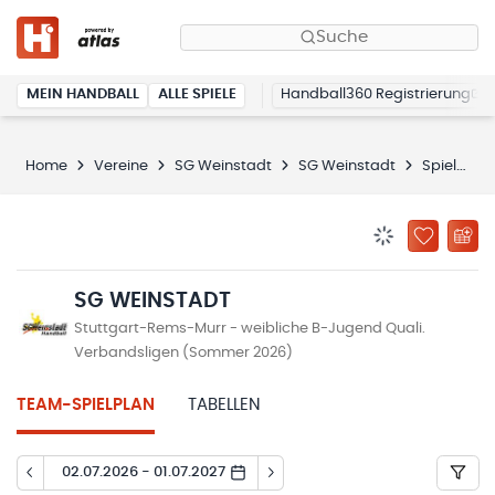
Suche
MEIN HANDBALL
ALLE SPIELE
Handball360 Registrierung
Home
Vereine
SG Weinstadt
SG Weinstadt
Spielplan
BENACHRICHTIG
ZU „MEINE
SG WEINSTADT
Stuttgart-Rems-Murr - weibliche B-Jugend Quali.
Verbandsligen (Sommer 2026)
TEAM-SPIELPLAN
TABELLEN
02.07.2026 - 01.07.2027