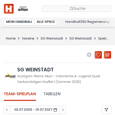
Suche
MEIN HANDBALL
ALLE SPIELE
Handball360 Registrierung
Home
Vereine
SG Weinstadt
SG Weinstadt
Spielplan
BENACHRICHTIG
ZU „MEINE
SG WEINSTADT
Stuttgart-Rems-Murr - männliche A-Jugend Quali.
Verbandsligen Staffel 1 (Sommer 2026)
TEAM-SPIELPLAN
TABELLEN
02.07.2026 - 01.07.2027