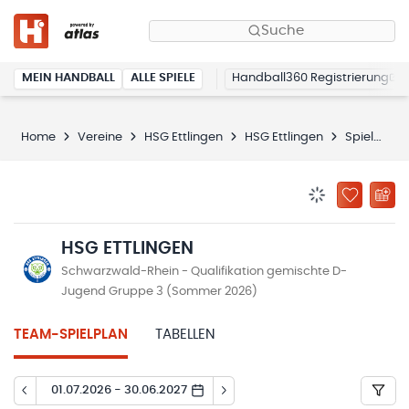
Suche
MEIN HANDBALL
ALLE SPIELE
Handball360 Registrierung
Home
Vereine
HSG Ettlingen
HSG Ettlingen
Spielplan
BENACHRICHTIG
ZU „MEINE
HSG ETTLINGEN
Schwarzwald-Rhein - Qualifikation gemischte D-
Jugend Gruppe 3 (Sommer 2026)
TEAM-SPIELPLAN
TABELLEN
01.07.2026 - 30.06.2027