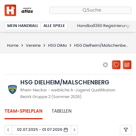
Suche
MEIN HANDBALL
ALLE SPIELE
Handball360 Registrierung
Home
Vereine
HSG DiMa
HSG Dielheim/Malschenberg
BENACHRICHTIG
ZU „MEINE
HSG DIELHEIM/MALSCHENBERG
Rhein-Neckar - weibliche A-Jugend Qualifikation
Bezirk Gruppe 2 (Sommer 2026)
TEAM-SPIELPLAN
TABELLEN
02.07.2025 - 01.07.2026