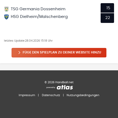
15
TSG Germania Dossenheim
HSG Dielheim/Malschenberg
22
letztes Update:
28.04.2026 15:18 Uhr
FÜGE DEN SPIELPLAN ZU DEINER WEBSITE HINZU
©
2026
Handball.net
Impressum
|
Datenschutz
|
Nutzungsbedingungen