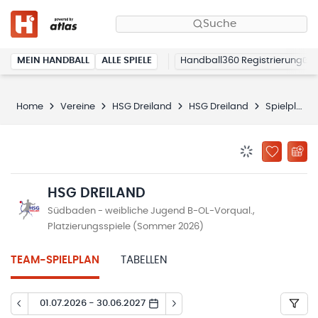
Suche
MEIN HANDBALL
ALLE SPIELE
Handball360 Registrierung
Home
Vereine
HSG Dreiland
HSG Dreiland
Spielplan
BENACHRICHTIG
ZU „MEINE
HSG DREILAND
Südbaden - weibliche Jugend B-OL-Vorqual.,
Platzierungsspiele (Sommer 2026)
TEAM-SPIELPLAN
TABELLEN
01.07.2026 - 30.06.2027