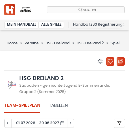
Suche
MEIN HANDBALL
ALLE SPIELE
Handball360 Registrierung
Home
Vereine
HSG Dreiland
HSG Dreiland 2
Spielplan
BENACHRICHTIG
ZU „MEINE
HSG DREILAND 2
Südbaden - gemischte Jugend E-Sommerrunde,
Gruppe 2 (Sommer 2026)
TEAM-SPIELPLAN
TABELLEN
01.07.2026 - 30.06.2027