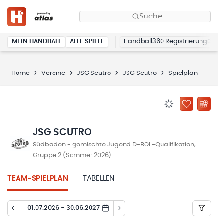
Suche
MEIN HANDBALL
ALLE SPIELE
Handball360 Registrierung
Home
Vereine
JSG Scutro
JSG Scutro
Spielplan
BENACHRICHTIG
ZU „MEINE
JSG SCUTRO
Südbaden - gemischte Jugend D-BOL-Qualifikation,
Gruppe 2 (Sommer 2026)
TEAM-SPIELPLAN
TABELLEN
01.07.2026 - 30.06.2027