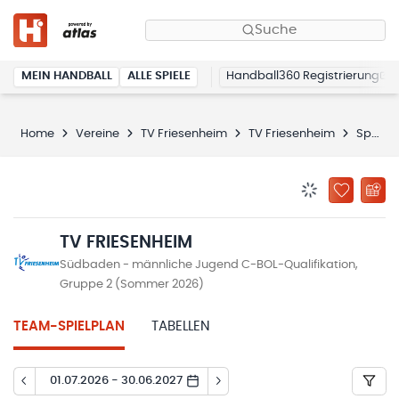
Suche
MEIN HANDBALL
ALLE SPIELE
Handball360 Registrierung
Home
Vereine
TV Friesenheim
TV Friesenheim
Spielplan
BENACHRICHTIG
ZU „MEINE
TV FRIESENHEIM
Südbaden - männliche Jugend C-BOL-Qualifikation,
Gruppe 2 (Sommer 2026)
TEAM-SPIELPLAN
TABELLEN
01.07.2026 - 30.06.2027