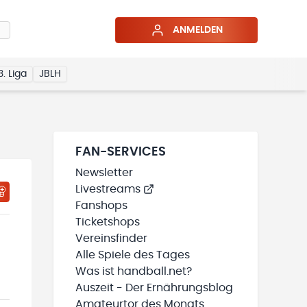
ANMELDEN
3. Liga
JBLH
FAN-SERVICES
Newsletter
Livestreams
HTIGUNGSSTATUS WIRD GELADEN
MEINE TEAMS“ HINZUFÜGEN
Fanshops
Ticketshops
Vereinsfinder
Alle Spiele des Tages
Was ist handball.net?
Auszeit - Der Ernährungsblog
Amateurtor des Monats