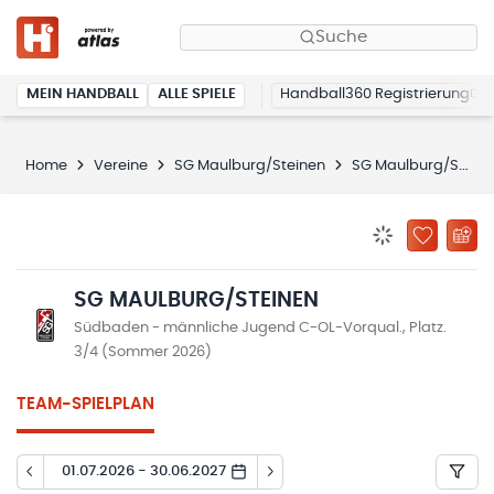
Suche
MEIN HANDBALL
ALLE SPIELE
Handball360 Registrierung
Home
Vereine
SG Maulburg/Steinen
SG Maulburg/Steinen
BENACHRICHTIG
ZU „MEINE
SG MAULBURG/STEINEN
Südbaden - männliche Jugend C-OL-Vorqual., Platz.
3/4 (Sommer 2026)
TEAM-SPIELPLAN
01.07.2026 - 30.06.2027