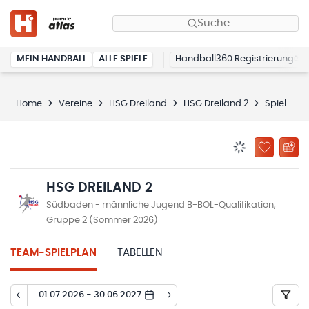
Suche
MEIN HANDBALL
ALLE SPIELE
Handball360 Registrierung
Home
Vereine
HSG Dreiland
HSG Dreiland 2
Spielplan
BENACHRICHTIG
ZU „MEINE
HSG DREILAND 2
Südbaden - männliche Jugend B-BOL-Qualifikation,
Gruppe 2 (Sommer 2026)
TEAM-SPIELPLAN
TABELLEN
01.07.2026 - 30.06.2027