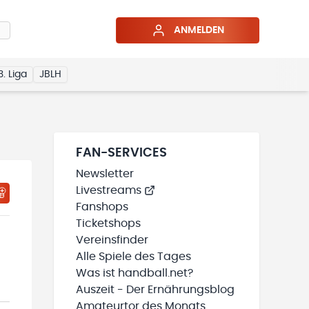
ANMELDEN
3. Liga
JBLH
FAN-SERVICES
Newsletter
Livestreams
HTIGUNGSSTATUS WIRD GELADEN
MEINE TEAMS“ HINZUFÜGEN
Fanshops
Ticketshops
Vereinsfinder
Alle Spiele des Tages
Was ist handball.net?
Auszeit - Der Ernährungsblog
Amateurtor des Monats