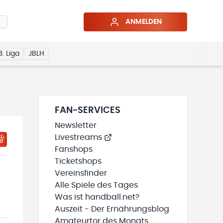
ANMELDEN
3. Liga
JBLH
FAN-SERVICES
Newsletter
Livestreams
HTIGUNGSSTATUS WIRD GELADEN
MEINE TEAMS“ HINZUFÜGEN
Fanshops
Ticketshops
Vereinsfinder
Alle Spiele des Tages
Was ist handball.net?
Auszeit - Der Ernährungsblog
Amateurtor des Monats