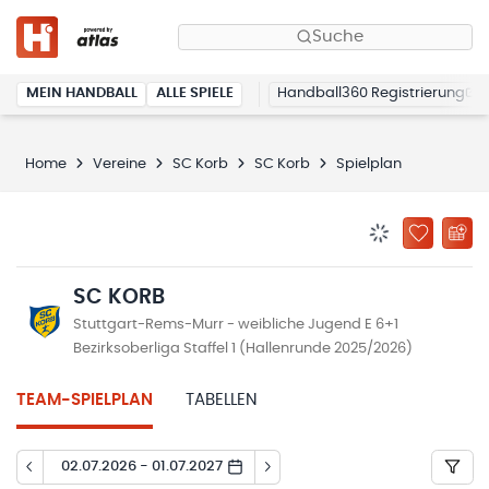
Suche
MEIN HANDBALL
ALLE SPIELE
Handball360 Registrierung
Home
Vereine
SC Korb
SC Korb
Spielplan
BENACHRICHTIG
ZU „MEINE
SC KORB
Stuttgart-Rems-Murr - weibliche Jugend E 6+1
Bezirksoberliga Staffel 1 (Hallenrunde 2025/2026)
TEAM-SPIELPLAN
TABELLEN
02.07.2026 - 01.07.2027