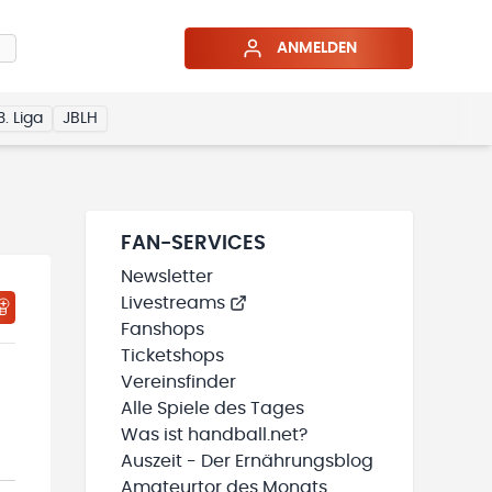
ANMELDEN
3. Liga
JBLH
FAN-SERVICES
Newsletter
Livestreams
HTIGUNGSSTATUS WIRD GELADEN
MEINE TEAMS“ HINZUFÜGEN
Fanshops
Ticketshops
Vereinsfinder
Alle Spiele des Tages
Was ist handball.net?
Auszeit - Der Ernährungsblog
Amateurtor des Monats