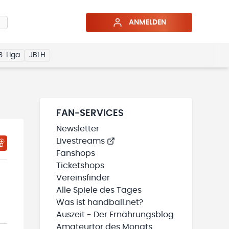
ANMELDEN
3. Liga
JBLH
FAN-SERVICES
Newsletter
Livestreams
HTIGUNGSSTATUS WIRD GELADEN
MEINE TEAMS“ HINZUFÜGEN
Fanshops
Ticketshops
Vereinsfinder
Alle Spiele des Tages
Was ist handball.net?
Auszeit - Der Ernährungsblog
Amateurtor des Monats