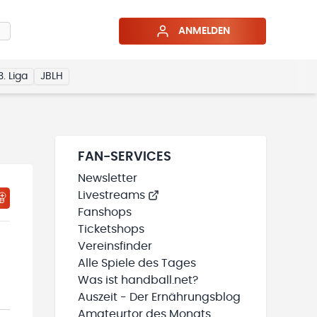
ANMELDEN
3. Liga
JBLH
FAN-SERVICES
Newsletter
Livestreams
HTIGUNGSSTATUS WIRD GELADEN
MEINE TEAMS“ HINZUFÜGEN
Fanshops
Ticketshops
Vereinsfinder
Alle Spiele des Tages
Was ist handball.net?
Auszeit - Der Ernährungsblog
Amateurtor des Monats