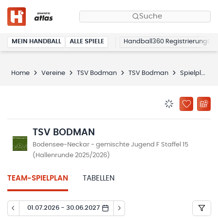
Suche
MEIN HANDBALL
ALLE SPIELE
Handball360 Registrierung
Home
Vereine
TSV Bodman
TSV Bodman
Spielplan
BENACHRICHTIG
ZU „MEINE
TSV BODMAN
Bodensee-Neckar - gemischte Jugend F Staffel 15
(Hallenrunde 2025/2026)
TEAM-SPIELPLAN
TABELLEN
01.07.2026 - 30.06.2027