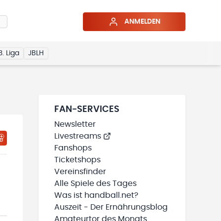
ANMELDEN
3. Liga
JBLH
FAN-SERVICES
Newsletter
Livestreams
HTIGUNGSSTATUS WIRD GELADEN
MEINE TEAMS“ HINZUFÜGEN
Fanshops
Ticketshops
Vereinsfinder
Alle Spiele des Tages
Was ist handball.net?
Auszeit - Der Ernährungsblog
Amateurtor des Monats