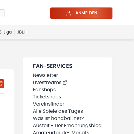
ANMELDEN
3. Liga
JBLH
FAN-SERVICES
Newsletter
Livestreams
HTIGUNGSSTATUS WIRD GELADEN
MEINE TEAMS“ HINZUFÜGEN
Fanshops
Ticketshops
Vereinsfinder
Alle Spiele des Tages
Was ist handball.net?
Auszeit - Der Ernährungsblog
Amateurtor des Monats