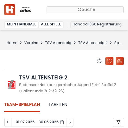
Suche
MEIN HANDBALL
ALLE SPIELE
Handball360 Registrierung
Home
Vereine
TSV Altensteig
TSV Altensteig 2
Spielplan
BENACHRICHTIG
ZU „MEINE
TSV ALTENSTEIG 2
Bodensee-Neckar - gemischte Jugend E 4+1 Staffel 2
(Hallenrunde 2025/2026)
TEAM-SPIELPLAN
TABELLEN
01.07.2025 - 30.06.2026