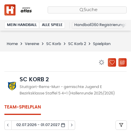
Suche
MEIN HANDBALL
ALLE SPIELE
Handball360 Registrierung
Home
Vereine
SC Korb
SC Korb 2
Spielplan
BENACHRICHTIG
ZU „MEINE
SC KORB 2
Stuttgart-Rems-Murr - gemischte Jugend E
Bezirksklasse Staffel 5 4+1 (Hallenrunde 2025/2026)
TEAM-SPIELPLAN
02.07.2026 - 01.07.2027