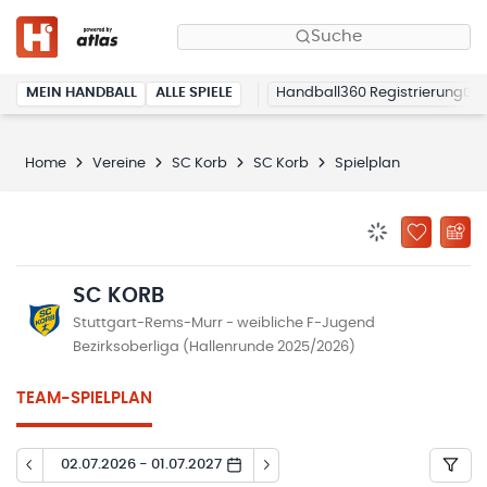
Suche
MEIN HANDBALL
ALLE SPIELE
Handball360 Registrierung
Home
Vereine
SC Korb
SC Korb
Spielplan
BENACHRICHTIG
ZU „MEINE
SC KORB
Stuttgart-Rems-Murr - weibliche F-Jugend
Bezirksoberliga (Hallenrunde 2025/2026)
TEAM-SPIELPLAN
02.07.2026 - 01.07.2027